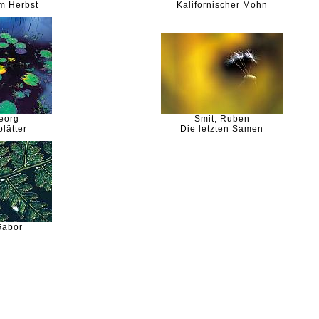
m Herbst
Kalifornischer Mohn
eorg
Smit, Ruben
lätter
Die letzten Samen
Gabor
n