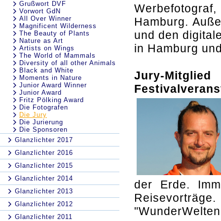
Grußwort DVF
Werbefotograf
Vorwort GdN
All Over Winner
Hamburg. Außer
Magnificent Wilderness
und den digital
The Beauty of Plants
Nature as Art
in Hamburg und 
Artists on Wings
The World of Mammals
Diversity of all other Animals
Black and White
Jury-Mitglie
Moments in Nature
Junior Award Winner
Festivalverans
Junior Award
Fritz Pölking Award
Die Fotografen
Die Jury
Die Jurierung
Die Sponsoren
Glanzlichter 2017
Glanzlichter 2016
Glanzlichter 2015
Glanzlichter 2014
der Erde. Imm
Glanzlichter 2013
Reisevorträg
Glanzlichter 2012
"WunderWelten-
Glanzlichter 2011