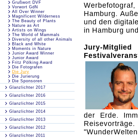
Grußwort DVF
Werbefotograf
Vorwort GdN
All Over Winner
Hamburg. Außer
Magnificent Wilderness
und den digital
The Beauty of Plants
Nature as Art
in Hamburg und 
Artists on Wings
The World of Mammals
Diversity of all other Animals
Black and White
Jury-Mitglie
Moments in Nature
Junior Award Winner
Festivalverans
Junior Award
Fritz Pölking Award
Die Fotografen
Die Jury
Die Jurierung
Die Sponsoren
Glanzlichter 2017
Glanzlichter 2016
Glanzlichter 2015
Glanzlichter 2014
der Erde. Imm
Glanzlichter 2013
Reisevorträg
Glanzlichter 2012
"WunderWelten-
Glanzlichter 2011