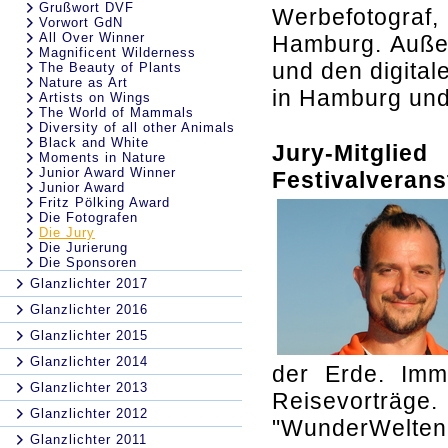
Grußwort DVF
Werbefotograf
Vorwort GdN
All Over Winner
Hamburg. Außer
Magnificent Wilderness
und den digital
The Beauty of Plants
Nature as Art
in Hamburg und 
Artists on Wings
The World of Mammals
Diversity of all other Animals
Black and White
Jury-Mitglie
Moments in Nature
Junior Award Winner
Festivalverans
Junior Award
Fritz Pölking Award
Die Fotografen
Die Jury
Die Jurierung
Die Sponsoren
Glanzlichter 2017
Glanzlichter 2016
Glanzlichter 2015
Glanzlichter 2014
der Erde. Imm
Glanzlichter 2013
Reisevorträg
Glanzlichter 2012
"WunderWelten-
Glanzlichter 2011