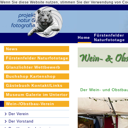
Wenn Sie diese Website nutzen, stimmen Sie der Verwendung von Co
Fürstenfelder
Home
Naturfototage
News
Fürstenfelder Naturfototage
Glanzlichter Wettbewerb
Buchshop Kartenshop
Gästebuch Kontakt/Links
Der Wein- und Obstbau
Museum Galerie im Untertor
Wein-/Obstbau-Verein
Der Verein
Der Vorstand