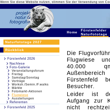
Wenn Sie diese Website nutzen, stimmen Sie der Verwendung von Co
Fürstenfelder
Home
Naturfototage
Naturfototage 2027
Rückblick
Die Flugvorfüh
Flugwiese u
Fürstenfeld 2026
Nachlese
40.000 q
Foto-Galerie
Veranstaltungsforum
Außenbereic
Freitag
Samstag/Sonntag
Fürstenfeld b
Vorträge
Worksh./Semin./F.walks
Besucher.
Märkte
Fotomarkt-Aktionen
Leider ist d
Flugwiese
Ausstellungen
Aufgang zur K
Referenten
nicht rechtz
Fürstenfeld 2025