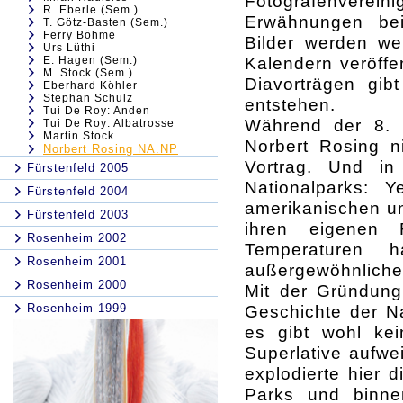
Fotografenvere
R. Eberle (Sem.)
Erwähnungen bei
T. Götz-Basten (Sem.)
Ferry Böhme
Bilder werden wel
Urs Lüthi
Kalendern veröffen
E. Hagen (Sem.)
M. Stock (Sem.)
Diavorträgen gibt
Eberhard Köhler
Stephan Schulz
entstehen.
Tui De Roy: Anden
Während der 8. In
Tui De Roy: Albatrosse
Martin Stock
Norbert Rosing n
Norbert Rosing NA.NP
Vortrag. Und in
Fürstenfeld 2005
Nationalparks: 
Fürstenfeld 2004
amerikanischen un
Fürstenfeld 2003
ihren eigenen 
Rosenheim 2002
Temperaturen 
Rosenheim 2001
außergewöhnliche
Rosenheim 2000
Mit der Gründung
Rosenheim 1999
Geschichte der N
es gibt wohl ke
Superlative aufwe
explodierte hier 
Parks und binne