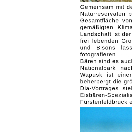
Gemeinsam mit de
Naturreservaten b
Gesamtfläche vo
gemäßigten Klima
Landschaft ist de
frei lebenden Gro
und Bisons las
fotografieren.
Bären sind es auc
Nationalpark na
Wapusk ist eine
beherbergt die gr
Dia-Vortrages st
Eisbären-Spezia
Fürstenfeldbruck e