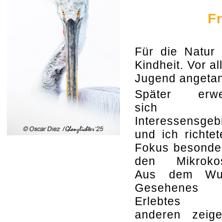
F
Für die Natur 
Kindheit. Vor a
Jugend angetan
Später erwei
sich m
Interessensgebi
und ich richte
Fokus besonde
den Mikroko
Aus dem Wun
Gesehenes
Erlebtes 
anderen zeig