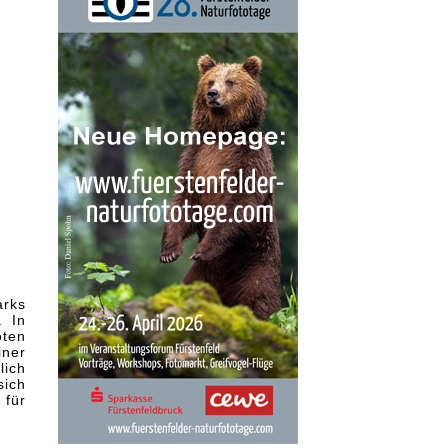
arks
. In
oten
iner
lich
sich
 für