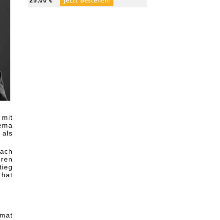
25,00 €
 mit
hema
 als
nach
hren
tieg
 hat
rmat