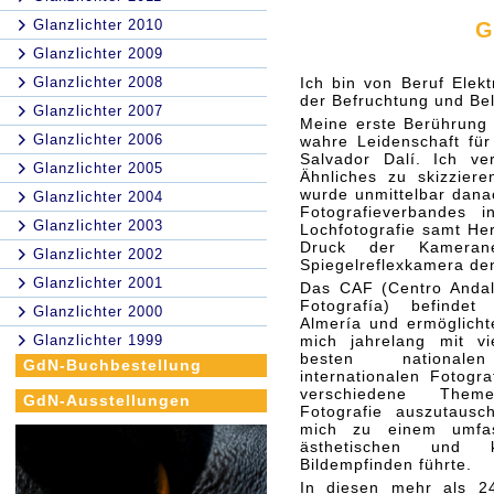
Glanzlichter 2010
G
Glanzlichter 2009
Glanzlichter 2008
Ich bin von Beruf Elekt
der Befruchtung und Be
Glanzlichter 2007
Meine erste Berührung 
Glanzlichter 2006
wahre Leidenschaft fü
Salvador Dalí. Ich v
Glanzlichter 2005
Ähnliches zu skizzier
wurde unmittelbar danac
Glanzlichter 2004
Fotografieverbandes 
Glanzlichter 2003
Lochfotografie samt He
Druck der Kamerane
Glanzlichter 2002
Spiegelreflexkamera den 
Glanzlichter 2001
Das CAF (Centro Andal
Fotografía) befindet
Glanzlichter 2000
Almería und ermöglicht
Glanzlichter 1999
mich jahrelang mit vi
besten national
GdN-Buchbestellung
internationalen Fotogr
verschiedene The
GdN-Ausstellungen
Fotografie auszutausc
mich zu einem umfas
ästhetischen und kr
Bildempfinden führte.
In diesen mehr als 2