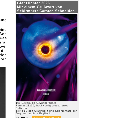
Glanzlichter 2026
Mit einem Grußwort von
Schirmherr Carsten Schneider
rung
eine
oßen
twas
era,
ovi-
die
nden
ren
168 Seiten, 86 Gewinnerbilder
Format 21x30, hochwertig produziertes
Softcover
Texte zu den Gewinnern und Kommentare der
Jury nun auch in Englisch