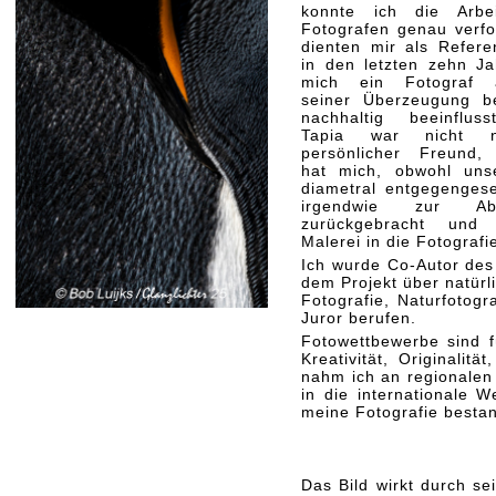
konnte ich die Arbei
Fotografen genau verfo
dienten mir als Refere
in den letzten zehn Ja
mich ein Fotograf a
seiner Überzeugung b
nachhaltig beeinflus
Tapia war nicht 
persönlicher Freund,
hat mich, obwohl unse
diametral entgegengese
irgendwie zur Abst
zurückgebracht und
Malerei in die Fotografi
Ich wurde Co-Autor des 
dem Projekt über natür
Fotografie, Naturfotogr
Juror berufen.
Fotowettbewerbe sind f
Kreativität, Originali
nahm ich an regionalen 
in die internationale W
meine Fotografie besta
Das Bild wirkt durch se