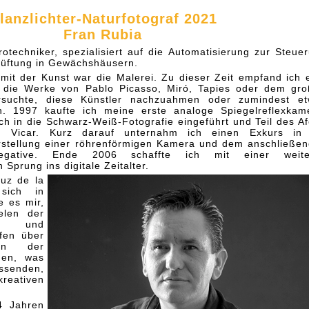
lanzlichter-Naturfotograf 2021
Fran Rubia
rotechniker, spezialisiert auf die Automatisierung zur Steue
lüftung in Gewächshäusern.
mit der Kunst war die Malerei. Zu dieser Zeit empfand ich 
r die Werke von Pablo Picasso, Miró, Tapies oder dem gr
ersuchte, diese Künstler nachzuahmen oder zumindest e
en. 1997 kaufte ich meine erste analoge Spiegelreflexkam
h in die Schwarz-Weiß-Fotografie eingeführt und Teil des Af
in Vicar. Kurz darauf unternahm ich einen Exkurs in 
rstellung einer röhrenförmigen Kamera und dem anschließe
gative. Ende 2006 schaffte ich mit einer weite
Sprung ins digitale Zeitalter.
uz de la
 sich in
e es mir,
elen der
en und
afen über
men der
hen, was
senden,
eativen
4 Jahren