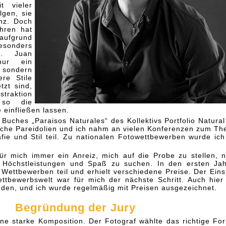
t vieler
lgen, sie
nz. Doch
hren hat
ufgrund
esonders
st. Juan
nur ein
 sondern
re Stile
tzt sind,
raktion
 so die
e einfließen lassen.
Buches „Paraisos Naturales“ des Kollektivs Portfolio Natural
liche Pareidolien und ich nahm an vielen Konferenzen zum T
afie und Stil teil. Zu nationalen Fotowettbewerben wurde ich
ür mich immer ein Anreiz, mich auf die Probe zu stellen, 
tät, Höchstleistungen und Spaß zu suchen. In den ersten Ja
Wettbewerben teil und erhielt verschiedene Preise. Der Eins
ettbewerbswelt war für mich der nächste Schritt. Auch hier
nden, und ich wurde regelmäßig mit Preisen ausgezeichnet.
Begründung der Jury
ine starke Komposition. Der Fotograf wählte das richtige Fo