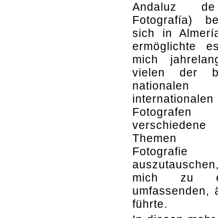
Andaluz d
Fotografía) be
sich in Almer
ermöglichte e
mich jahrelan
vielen der b
nationalen
internationalen
Fotografen 
verschiedene
Themen 
Fotografie
auszutauschen
mich zu e
umfassenden, ä
führte.