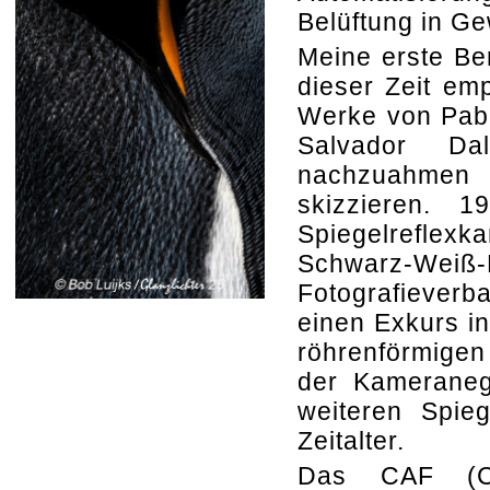
Belüftung in G
Meine erste Be
dieser Zeit em
Werke von Pabl
Salvador Da
nachzuahmen 
skizzieren. 
Spiegelreflexk
Schwarz-Weiß-F
Fotografieverb
einen Exkurs in
röhrenförmige
der Kameranega
weiteren Spieg
Zeitalter.
Das CAF (Ce