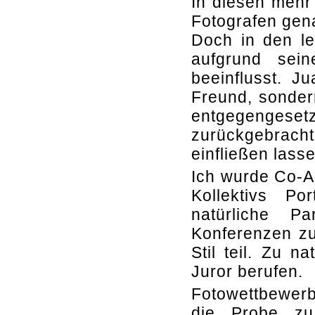
In diesen mehr 
Fotografen gena
Doch in den le
aufgrund sei
beeinflusst. J
Freund, sonder
entgegengese
zurückgebrach
einfließen lasse
Ich wurde Co-A
Kollektivs Po
natürliche P
Konferenzen zu
Stil teil. Zu 
Juror berufen.
Fotowettbewerbe
die Probe zu s