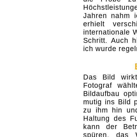
Höchstleistun
Jahren nahm i
erhielt vers
internationale
Schritt. Auch 
ich wurde rege
Das Bild wirk
Fotograf wähl
Bildaufbau opt
mutig ins Bild 
zu ihm hin und
Haltung des Fu
kann der Betr
spüren, das 