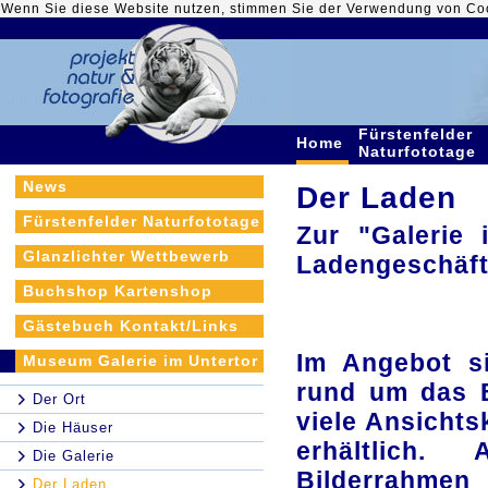
Wenn Sie diese Website nutzen, stimmen Sie der Verwendung von Co
Fürstenfelder
Home
Naturfototage
News
Der Laden
Fürstenfelder Naturfototage
Zur "Galerie 
Glanzlichter Wettbewerb
Ladengeschäft
Buchshop Kartenshop
Gästebuch Kontakt/Links
Im Angebot s
Museum Galerie im Untertor
rund um das B
Der Ort
viele Ansicht
Die Häuser
erhältlich.
Die Galerie
Bilderrahmen
Der Laden