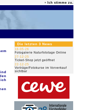
Ich stimme zu.
×
79.480.899
Die letzten 3 News
16-05-26
nem
Fotogalerie Naturfototage Online
27-12-25
Ticket-Shop jetzt geöffnet
22-12-25
Vorträge/Fotokurse im Vorverkauf
sichtbar
ind
aden
sich
inen