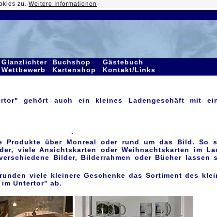
okies zu.
Weitere Informationen
Glanzlichter
Buchshop
Gästebuch
Wettbewerb
Kartenshop
Kontakt/Links
ertor" gehört auch ein kleines Ladengeschäft mit ei
.
e Produkte über Monreal oder rund um das Bild. So s
nder, viele Ansichtskarten oder Weihnachtskarten im L
 verschiedene Bilder, Bilderrahmen oder Bücher lassen 
unden viele kleinere Geschenke das Sortiment des kle
 im Untertor" ab.