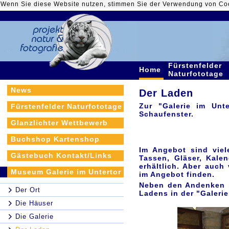
Wenn Sie diese Website nutzen, stimmen Sie der Verwendung von Co
Fürstenfelder
Home
Naturfototage
News
Der Laden
Zur "Galerie im Unt
Fürstenfelder Naturfototage
Schaufenster.
Glanzlichter Wettbewerb
Buchshop Kartenshop
Im Angebot sind viel
Gästebuch Kontakt/Links
Tassen, Gläser, Kale
erhältlich. Aber auch
Museum Galerie im Untertor
im Angebot finden.
Neben den Andenken r
Der Ort
Ladens in der "Galerie
Die Häuser
Die Galerie