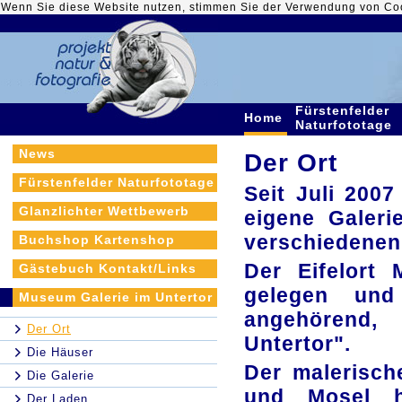
Wenn Sie diese Website nutzen, stimmen Sie der Verwendung von Co
Fürstenfelder
Home
Naturfototage
News
Der Ort
Fürstenfelder Naturfototage
Seit Juli 2007
Glanzlichter Wettbewerb
eigene Galeri
verschiedenen
Buchshop Kartenshop
Der Eifelort
Gästebuch Kontakt/Links
gelegen und
Museum Galerie im Untertor
angehörend,
Der Ort
Untertor".
Die Häuser
Der malerisch
Die Galerie
und Mosel ha
Der Laden