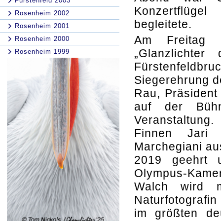
Fürstenfeld 2003
Konzertflüge
Rosenheim 2002
begleitete.
Rosenheim 2001
Am Freitag s
Rosenheim 2000
„Glanzlichter
Rosenheim 1999
Fürstenfeldbru
Siegerehrung d
Rau, Präsident
auf der Bühn
Veranstaltung
Finnen Jari 
Marchegiani aus
2019 geehrt 
Olympus-Kamera
Walch wird m
Naturfotografi
im größten deu