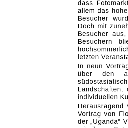
dass Fotomarkt
allem das hohe
Besucher wurd
Doch mit zuneh
Besucher aus,
Besuchern bl
hochsommerlic
letzten Veranst
In neun Vorträ
über den afr
südostasiati
Landschaften, 
individuellen 
Herausragend 
Vortrag von Fl
der „Uganda“-Vo