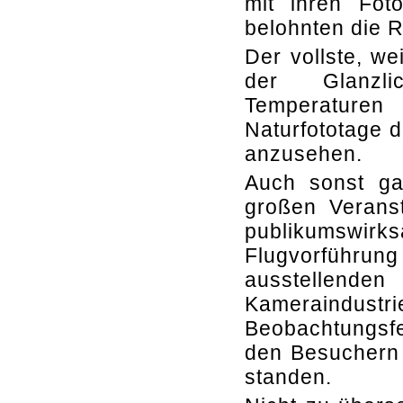
mit ihren Fo
belohnten die 
Der vollste, we
der Glanzli
Temperature
Naturfototage d
anzusehen.
Auch sonst ga
großen Veranst
publikumswirks
Flugvorführun
ausstellend
Kamerain
Beobachtungsfe
den Besuchern 
standen.