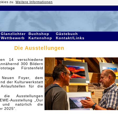
okies zu.
Weitere Informationen
Glanzlichter
Buchshop
Gästebuch
Wettbewerb
Kartenshop
Kontakt/Links
Die Ausstellungen
en 14 verschiedene
annähernd 300 Bildern
totage Fürstenfeld
 Neuen Foyer, dem
nd der Kulturwerkstatt
Anlaufstellen für die
 die Ausstellungen
CEWE-Ausstellung „Our
 und natürlich die
er 2025“.