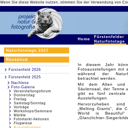
Wenn Sie diese Website nutzen, stimmen Sie der Verwendung von Co
Fürstenfelder
Home
Naturfototage
Naturfototage 2027
Rückblick
In diesem Jahr könn
Fotoausstellungen mit 
Fürstenfeld 2026
während der Naturfo
Fürstenfeld 2025
betrachtet werden.
Nachlese
Mit dem Alten und
Foto-Galerie
Säulensaal, der Tenne u
Veranstaltungsforum
gibt es fünf zentrale 
Donnerstag
Ausstellungen.
Freitag
Samstag/Sonntag
Hervorzuheben sind
Vorträge
„Melting Giants“, die 
Workshops/Seminare
World is Beautiful“
Märkte
„Glanzlichter-Siegerbild
Fotomarkt-Aktionen
Flugwiese
Ausstellungen