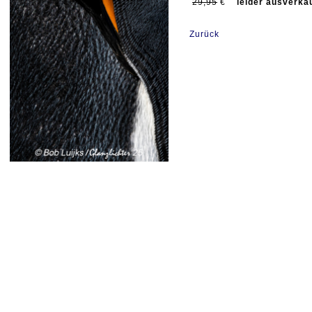
29,95
€
leider ausverkau
Zurück