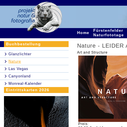
Fürstenfelder
Home
Naturfototage
Buchbestellung
Nature - LEIDE
Art and Structure
Glanzlichter
Nature
Las Vegas
Canyonland
Monreal-Kalender
Eintrittskarten 2026
Preis: