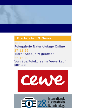
79.469.015
Die letzten 3 News
16-05-26
Fotogalerie Naturfototage Online
27-12-25
Ticket-Shop jetzt geöffnet
22-12-25
Vorträge/Fotokurse im Vorverkauf
sichtbar