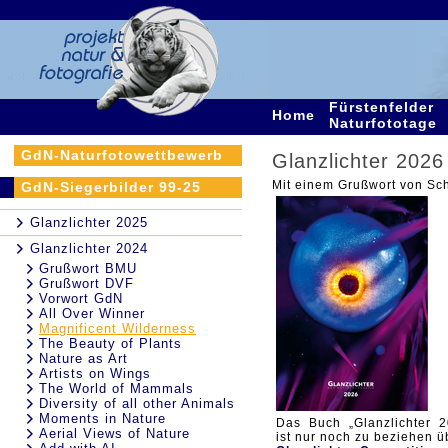
Fürstenfelder
Home
Naturfototage
GdN-Naturfotowettbewerb
Glanzlichter 2026
Mit einem Grußwort von Sc
GdN-Siegerbilder 99-25
Glanzlichter 2025
Glanzlichter 2024
Grußwort BMU
Grußwort DVF
Vorwort GdN
All Over Winner
Magnificent Wilderness
The Beauty of Plants
Nature as Art
Artists on Wings
The World of Mammals
Diversity of all other Animals
Moments in Nature
Das Buch „Glanzlichter 2
Aerial Views of Nature
ist nur noch zu beziehen ü