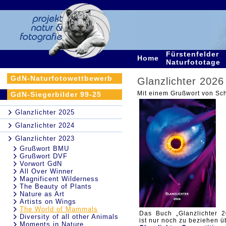
Fürstenfelder
Home
Naturfototage
GdN-Naturfotowettbewerb
Glanzlichter 2026
Mit einem Grußwort von Sc
GdN-Siegerbilder 99-25
Glanzlichter 2025
Glanzlichter 2024
Glanzlichter 2023
Grußwort BMU
Grußwort DVF
Vorwort GdN
All Over Winner
Magnificent Wilderness
The Beauty of Plants
Nature as Art
Artists on Wings
The World of Mammals
Das Buch „Glanzlichter 2
Diversity of all other Animals
ist nur noch zu beziehen ü
Moments in Nature