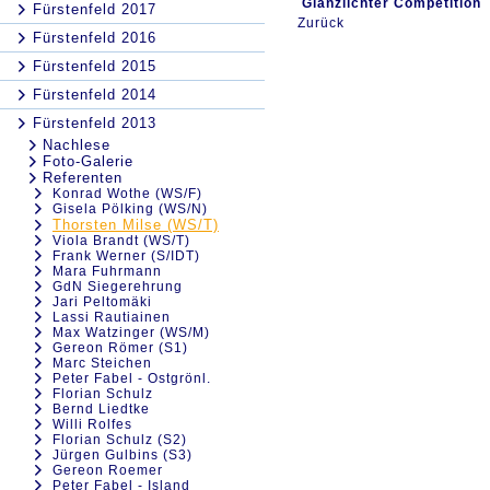
Glanzlichter Competition
Fürstenfeld 2017
Zurück
Fürstenfeld 2016
Fürstenfeld 2015
Fürstenfeld 2014
Fürstenfeld 2013
Nachlese
Foto-Galerie
Referenten
Konrad Wothe (WS/F)
Gisela Pölking (WS/N)
Thorsten Milse (WS/T)
Viola Brandt (WS/T)
Frank Werner (S/IDT)
Mara Fuhrmann
GdN Siegerehrung
Jari Peltomäki
Lassi Rautiainen
Max Watzinger (WS/M)
Gereon Römer (S1)
Marc Steichen
Peter Fabel - Ostgrönl.
Florian Schulz
Bernd Liedtke
Willi Rolfes
Florian Schulz (S2)
Jürgen Gulbins (S3)
Gereon Roemer
Peter Fabel - Island