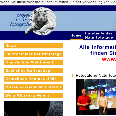
Wenn Sie diese Website nutzen, stimmen Sie der Verwendung von Co
Fürstenfelder
Home
Naturfototage
News
Alle Informat
finden Si
Fürstenfelder Naturfototage
www.
Glanzlichter Wettbewerb
Buchshop Kartenshop
Fotogalerie Naturfot
Gästebuch Kontakt/Links
Museum Galerie im Untertor
Wein-/Obstbau-Verein