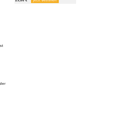
25,00 €
st
 der