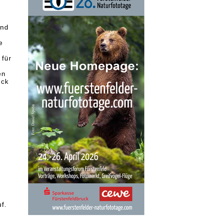
und
e
 für
en
uck
f.