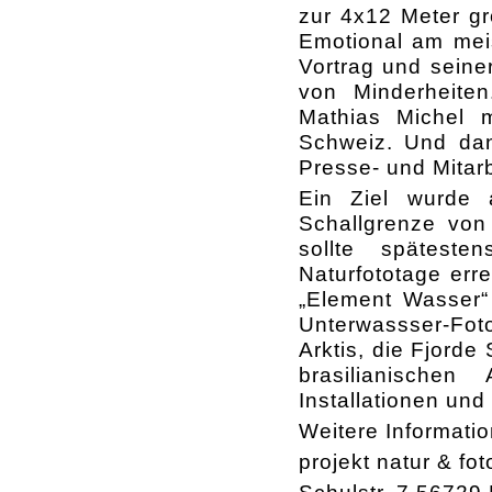
zur 4x12 Meter g
Emotional am mei
Vortrag und seine
von Minderheiten
Mathias Michel m
Schweiz. Und dann
Presse- und Mitar
Ein Ziel wurde a
Schallgrenze von
sollte späteste
Naturfototage err
„Element Wasser“ 
Unterwassser-Foto
Arktis, die Fjorde
brasilianischen
Installationen un
Weitere Informatio
projekt natur & fot