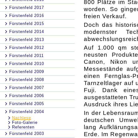
800 Plätze im Sta
Fürstenfeld 2017
worden. So gingen
freien Verkauf.
Fürstenfeld 2016
Fürstenfeld 2015
Doch das historis
modernster T
Fürstenfeld 2014
abwechslungsreic
Fürstenfeld 2013
Auf 1.000 qm ste
Fürstenfeld 2012
neusten Produkte
Fürstenfeld 2011
Canon, Nikon u
Fürstenfeld 2010
Messestände aufg
Fürstenfeld 2009
einen Fernglas-Pr
Fürstenfeld 2008
Tarnzeltlager auf
Fürstenfeld 2007
Fuji. Dank eine
Fürstenfeld 2006
ausgestatteten Tru
Ausdruck ihres Lie
Fürstenfeld 2005
Fürstenfeld 2004
In der Lebensraum
Nachlese
deutschen Umwel
Foto-Galerie
lang Aufklärungsa
Referenten
Erde. Im Regenwal
Fürstenfeld 2003