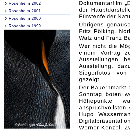
Dokumentarfilm „
Rosenheim 2002
der Hauptdarstel
Rosenheim 2001
Fürstenfelder Natu
Rosenheim 2000
Übrigens genauso
Rosenheim 1999
Fritz Pölking, No
Walz und Franz Ba
Wer nicht die Mög
einem Vortrag z
Ausstellungen b
Ausstellung, daz
Siegerfotos von
gezeigt.
Der Bauernmarkt 
Sonntag boten we
Höhepunkte wa
anspruchvollsten 
Hugo Wasserman
Digitalpräsenta
Werner Kenzel. Z