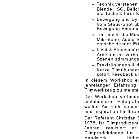
Technik verstehen 
Blende, ISO, Belic
die Technik Ihrer 
Bewegung und Dy
Vom Stativ-Shot 
Bewegung Emotione
Ton macht die Mus
Mikrofone, Audio-S
entscheidender Erf
Licht & Atmosphär
Arbeiten mit vorha
Szenen stimmungsv
Praxisübungen & d
Kurze Filmübungen
sofort Feedback un
In diesem Workshop er
jahrelanger Erfahrung
Filmwerkzeug zu meister
Der Workshop verbindet
ambitionierte Fotograf
wollen. Am Ende nehmen
und Inspiration für Ihre
Der Referent Christian 
1978, ist Filmproduzent
Jahren realisiert er 
Filmproduktionen für 
Handwerk, Ind