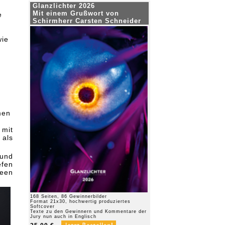
Glanzlichter 2026
Mit einem Grußwort von
e
Schirmherr Carsten Schneider
wie
men
 mit
 als
 und
efen
deen
168 Seiten, 86 Gewinnerbilder
Format 21x30, hochwertig produziertes
Softcover
Texte zu den Gewinnern und Kommentare der
Jury nun auch in Englisch