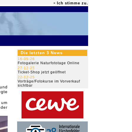
Ich stimme zu.
×
79.451.915
Die letzten 3 News
16-05-26
Fotogalerie Naturfototage Online
27-12-25
Ticket-Shop jetzt geöffnet
22-12-25
Vorträge/Fotokurse im Vorverkauf
sichtbar
 und
egte
, um
oder