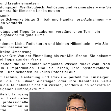
und kreativ einsetzen
htungszeit, Weißabgleich, Auflösung und Framerates – wie Si
Kamera für filmische Looks nutzen.
namik
über Schwenks bis zu Gimbal- und Handkamera-Aufnahmen – 
n verstärkt.
ik
etups und Tipps für sauberen, verständlichen Ton – ein
olgsfaktor für gute Filme.
e
ndenem Licht, Reflektoren und kleinen Hilfsmitteln – wie Sie
oll inszenieren.
irekte Umsetzung
 vor Ort: Von der Einstellung bis zur Mini-Szene. Sie bekom
d Tipps aus der Praxis.
halten die Teilnehmer kompaktes Wissen direkt vom Profi
 in Filmproduktion. Und sie lernen, Ihre Systemkamera
n – und schöpfen ihr volles Potenzial aus.
 Technik, Gestaltung und Praxis – perfekt für Einsteiger
en, die ins Filmen einsteigen oder ihre Kenntnisse verti
 die Teilnehmer nicht nur Wissen, sondern auch konkrete I
 eigenen Filmprojekte mit.
Stelzl, Jahrgang
 und seit vielen
professionelle
Unternehmen in
ustrie und