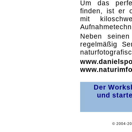
Um das perfe
finden, ist er 
mit kiloschw
Aufnahmetechni
Neben seinen 
regelmäßig Se
naturfotografi
www.danielsp
www.naturimfo
Der Worksh
und start
© 2004-2