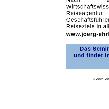
Nach ei
Wirtschaftswis
Reiseagentur
Geschäftsführe
Reiseziele in al
www.joerg-ehrl
Das Semin
und findet 
© 2004-2