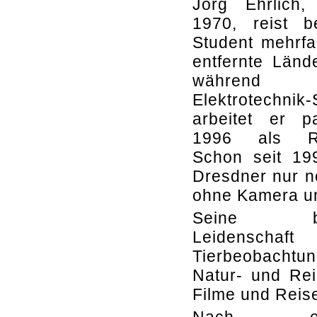
Jörg Ehrlich,
1970, reist b
Student mehrfa
entfernte Lände
während 
Elektrotechnik
arbeitet er p
1996 als Rei
Schon seit 19
Dresdner nur n
ohne Kamera u
Seine bes
Leidenschaft
Tierbeobachtu
Natur- und Reis
Filme und Reis