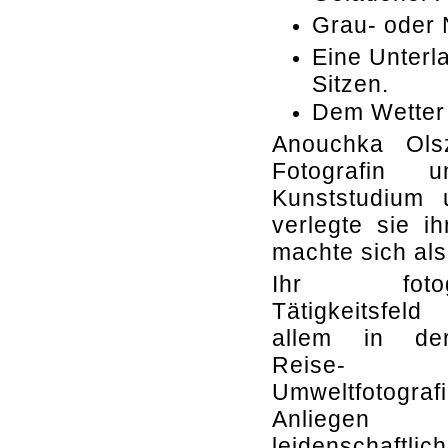
Grau- oder ND
Eine Unterl
Sitzen.
Dem Wetter 
Anouchka Ols
Fotografin 
Kunststudium
verlegte sie i
machte sich als
Ihr fotogr
Tätigkeitsfeld
allem in der
Reise-
Umweltfotogr
Anliege
leidenschaftlic