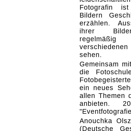
Fotografin is
Bildern Gesch
erzählen. Aus
ihrer Bild
regelmä
verschiedenen
sehen.
Gemeinsam mit 
die Fotoschul
Fotobegeisterte
ein neues Sehe
allen Themen d
anbieten. 
"Eventfotografi
Anouchka Olsz
(Deutsche Ges