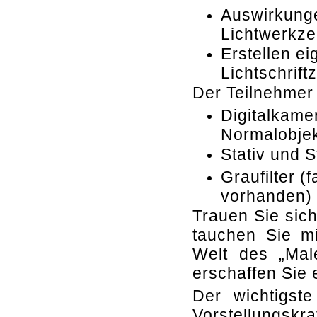
Auswirkunge
Lichtwerkze
Erstellen ei
Lichtschrift
Der Teilnehmer 
Digitalkame
Normalobjek
Stativ und 
Graufilter (
vorhanden)
Trauen Sie sic
tauchen Sie mi
Welt des „Male
erschaffen Sie e
Der wichtigste
Vorstellungskra