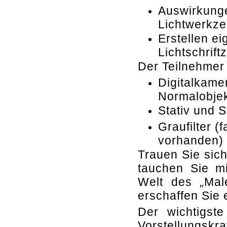
Auswirkunge
Lichtwerkze
Erstellen ei
Lichtschrift
Der Teilnehmer 
Digitalkame
Normalobjek
Stativ und 
Graufilter (
vorhanden)
Trauen Sie sic
tauchen Sie mi
Welt des „Male
erschaffen Sie e
Der wichtigste
Vorstellungskra