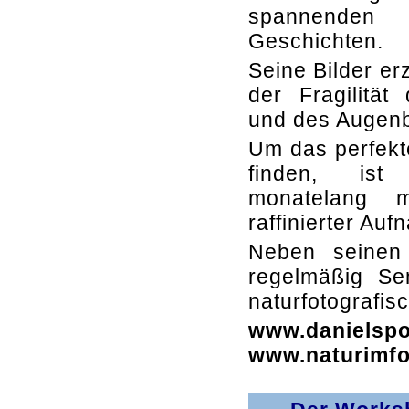
spannenden
Geschichten.
Seine Bilder er
der Fragilität
und des Augenb
Um das perfekt
finden, is
monatelang m
raffinierter Au
Neben seinen 
regelmäßig Se
naturfotografi
www.danielsp
www.naturimfo