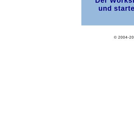
Der Worksh
und start
© 2004-2