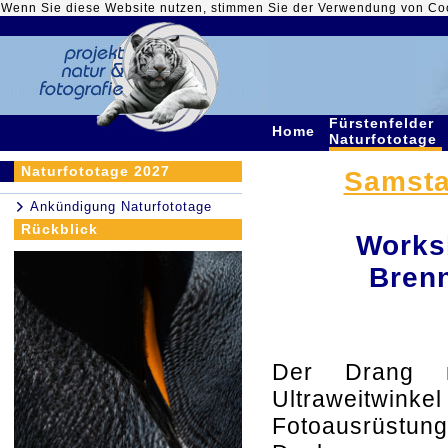
Wenn Sie diese Website nutzen, stimmen Sie der Verwendung von Co
Fürstenfelder
Home
Naturfototage
Naturfototage 2027
Samstag
Ankündigung Naturfototage
Rückblick
Works
Brenn
Der Drang m
Ultraweitwinke
Fotoausrüstung