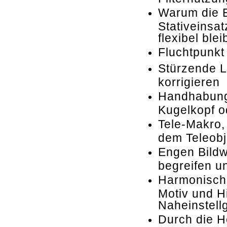
Warum die E
Stativeinsa
flexibel blei
Fluchtpunkt
Stürzende L
korrigieren
Handhabung 
Kugelkopf o
Tele-Makro,
dem Teleobj
Engen Bildw
begreifen u
Harmonisch
Motiv und H
Naheinstell
Durch die 