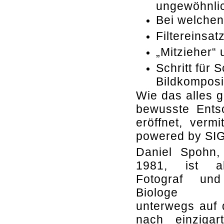
ungewöhnlic
Bei welchen
Filtereinsat
„Mitzieher“
Schritt für 
Bildkomposi
Wie das alles 
bewusste Ents
eröffnet, verm
powered by SI
Daniel Spohn,
1981, ist al
Fotograf und
Biologe w
unterwegs auf
nach einzigar