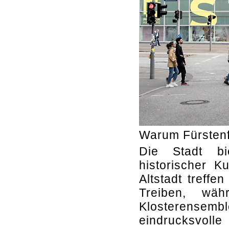
Warum Fürsten
Die Stadt b
historischer K
Altstadt treffe
Treiben, wäh
Klosterensem
eindrucksvoll