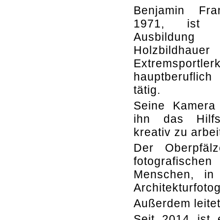
Benjamin Fra
1971, ist 
Ausbild
Holzbildhau
Extremsportler
hauptberuflic
tätig.
Seine Kamera 
ihn das Hilfs
kreativ zu arbei
Der Oberpfäl
fotografische
Menschen, in 
Architekturfotog
Außerdem leitet
Seit 2014 ist 