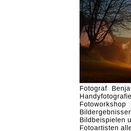
Fotograf Benj
Handyfotogra
Fotoworksho
Bildergebni
Bildbeispielen 
Fotoartisten all