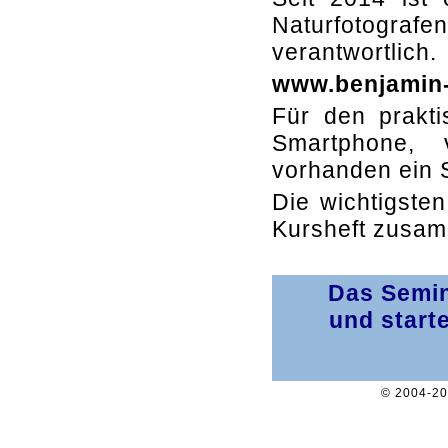
Naturfotografe
verantwortlich.
www.benjamin-
Für den prakti
Smartphone, v
vorhanden ein S
Die wichtigste
Kursheft zusam
Das Semin
und start
© 2004-2