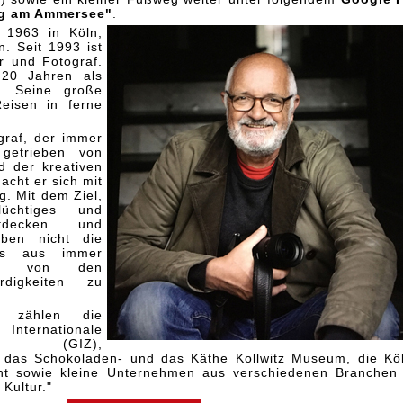
ng am Ammersee"
.
 1963 in Köln,
n. Seit 1993 ist
r und Fotograf.
 20 Jahren als
f. Seine große
Reisen in ferne
graf, der immer
 getrieben von
d der kreativen
cht er sich mit
. Mit dem Ziel,
lüchtiges und
tdecken und
ben nicht die
os aus immer
tive von den
rdigkeiten zu
 zählen die
nternationale
it (GIZ),
e das Schokoladen- und das Käthe Kollwitz Museum, die Kö
ht sowie kleine Unternehmen aus verschiedenen Branchen
Kultur."