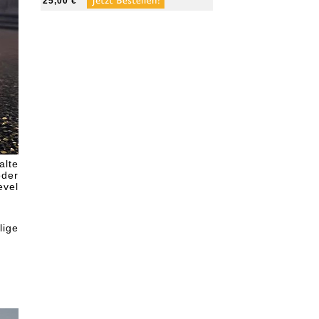
25,00 €
lte
der
evel
lige