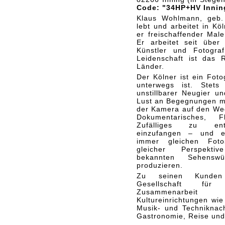
Code: "34HP+HV Inni
Klaus Wohlmann, geb.
lebt und arbeitet in Köl
er freischaffender Male
Er arbeitet seit über
Künstler und Fotogra
Leidenschaft ist das 
Länder.
Der Kölner ist ein Foto
unterwegs ist. Stets
unstillbarer Neugier un
Lust an Begegnungen ma
der Kamera auf den Weg
Dokumentarisches, F
Zufälliges zu en
einzufangen – und e
immer gleichen Fot
gleicher Perspek
bekannten Sehenswü
produzieren.
Zu seinen Kunden
Gesellschaft für I
Zusammenarbe
Kultureinrichtungen wi
Musik- und Techniknac
Gastronomie, Reise und 