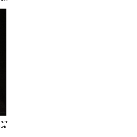
lner
 wie