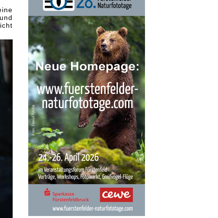
eine
 und
icht