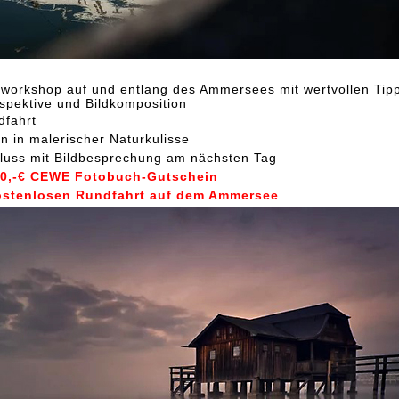
toworkshop auf und entlang des Ammersees mit wertvollen Tip
spektive und Bildkomposition
dfahrt
n in malerischer Naturkulisse
luss mit Bildbesprechung am nächsten Tag
50,-€ CEWE Fotobuch-Gutschein
kostenlosen Rundfahrt auf dem Ammersee