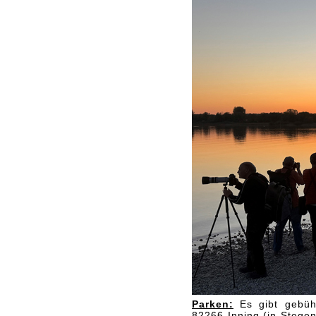
Parken:
Es gibt gebühr
82266 Inning (in Stege