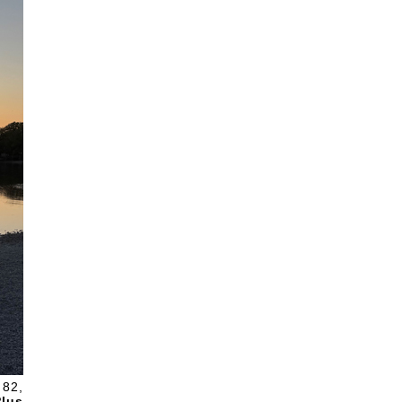
 82,
lus