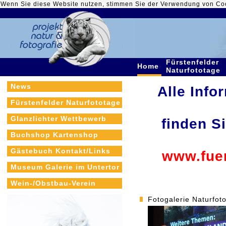
Wenn Sie diese Website nutzen, stimmen Sie der Verwendung von Co
Fürstenfelder
Home
Naturfototage
News
Alle Info
Fürstenfelder Naturfototage
Glanzlichter Wettbewerb
finden S
Buchshop Kartenshop
Gästebuch Kontakt/Links
www.fuer
Museum Galerie im Untertor
Wein-/Obstbau-Verein
Fotogalerie Naturfot