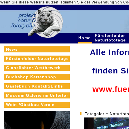
Wenn Sie diese Website nutzen, stimmen Sie der Verwendung von Co
Fürstenfelder
Home
Naturfototage
News
Alle Info
Fürstenfelder Naturfototage
Glanzlichter Wettbewerb
finden S
Buchshop Kartenshop
Gästebuch Kontakt/Links
www.fuer
Museum Galerie im Untertor
Wein-/Obstbau-Verein
Fotogalerie Naturfot