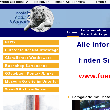
Wenn Sie diese Website nutzen, stimmen Sie der Verwendung von Co
Fürstenfelder
Home
Naturfototage
News
Alle Info
Fürstenfelder Naturfototage
Glanzlichter Wettbewerb
finden S
Buchshop Kartenshop
Gästebuch Kontakt/Links
www.fuer
Museum Galerie im Untertor
Wein-/Obstbau-Verein
Fotogalerie Naturfot