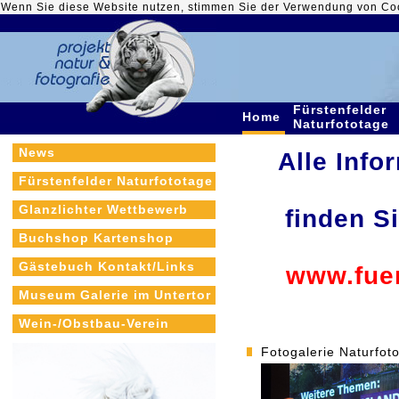
Wenn Sie diese Website nutzen, stimmen Sie der Verwendung von Co
Fürstenfelder
Home
Naturfototage
News
Alle Info
Fürstenfelder Naturfototage
Glanzlichter Wettbewerb
finden S
Buchshop Kartenshop
Gästebuch Kontakt/Links
www.fuer
Museum Galerie im Untertor
Wein-/Obstbau-Verein
Fotogalerie Naturfot