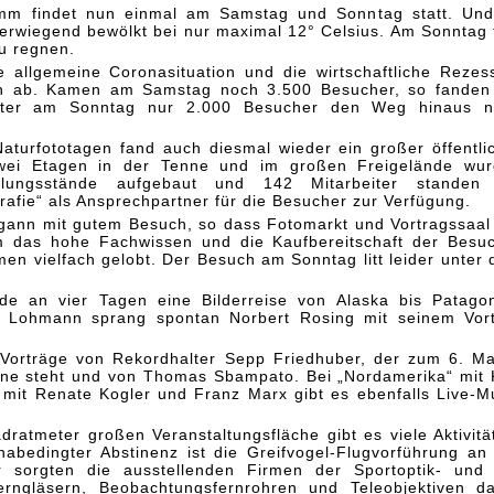
mm findet nun einmal am Samstag und Sonntag statt. Un
erwiegend bewölkt bei nur maximal 12° Celsius. Am Sonntag 
u regnen.
e allgemeine Coronasituation und die wirtschaftliche Rezes
h ab. Kamen am Samstag noch 3.500 Besucher, so fanden
tter am Sonntag nur 2.000 Besucher den Weg hinaus n
aturfototagen fand auch diesmal wieder ein großer öffentli
zwei Etagen in der Tenne und im großen Freigelände wu
llungsstände aufgebaut und 142 Mitarbeiter standen
fie“ als Ansprechpartner für die Besucher zur Verfügung.
ann mit gutem Besuch, so dass Fotomarkt und Vortragssaal
em das hohe Fachwissen und die Kaufbereitschaft der Besu
en vielfach gelobt. Der Besuch am Sonntag litt leider unter
de an vier Tagen eine Bilderreise von Alaska bis Patago
 Lohmann sprang spontan Norbert Rosing mit seinem Vor
Vorträge von Rekordhalter Sepp Friedhuber, der zum 6. Ma
hne steht und von Thomas Sbampato. Bei „Nordamerika“ mit 
“ mit Renate Kogler und Franz Marx gibt es ebenfalls Live-M
ratmeter großen Veranstaltungsfläche gibt es viele Aktivitä
nabedingter Abstinenz ist die Greifvogel-Flugvorführung an
r sorgten die ausstellenden Firmen der Sportoptik- und
erngläsern, Beobachtungsfernrohren und Teleobjektiven da