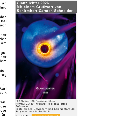
d an
Glanzlichter 2026
Mit einem Grußwort von
fing
Schirmherr Carsten Schneider
sion
 bei
ach
cher
rden
 am
 gut
cher
 dem
nien
trag
l in
Karl
usik
ten.
168 Seiten, 86 Gewinnerbilder
Format 21x30, hochwertig produziertes
 der
Softcover
Texte zu den Gewinnern und Kommentare der
 der
Jury nun auch in Englisch
für,