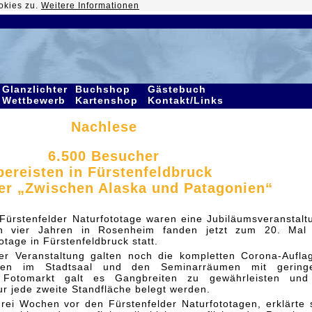
okies zu.
Weitere Informationen
Glanzlichter
Buchshop
Gästebuch
Wettbewerb
Kartenshop
Kontakt/Links
Nachlese
6.500 Besucher
bereisten in Fürstenfeldbruck
er „Zwischen Alaska und Patagonien“
 Fürstenfelder Naturfototage waren eine Jubiläumsveranstalt
 vier Jahren in Rosenheim fanden jetzt zum 20. Mal 
otage in Fürstenfeldbruck statt.
er Veranstaltung galten noch die kompletten Corona-Aufla
ngen im Stadtsaal und den Seminarräumen mit geringe
 Fotomarkt galt es Gangbreiten zu gewährleisten und
r jede zweite Standfläche belegt werden.
rei Wochen vor den Fürstenfelder Naturfototagen, erklärte 