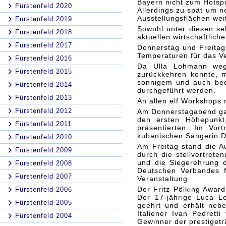
Bayern nicht zum Hotspo
Fürstenfeld 2020
Allerdings zu spät um n
Ausstellungsflächen wei
Fürstenfeld 2019
Sowohl unter diesen se
Fürstenfeld 2018
aktuellen wirtschaftlic
Fürstenfeld 2017
Donnerstag und Freitag
Temperaturen für das V
Fürstenfeld 2016
Da Ulla Lohmann wegen
Fürstenfeld 2015
zurückkehren konnte, m
sonnigem und auch bed
Fürstenfeld 2014
durchgeführt werden.
Fürstenfeld 2013
An allen elf Workshops
Fürstenfeld 2012
Am Donnerstagabend gab
den ersten Höhepunkt
Fürstenfeld 2011
präsentierten. Im Vo
kubanischen Sängerin 
Fürstenfeld 2010
Am Freitag stand die Au
Fürstenfeld 2009
durch die stellvertrete
und die Siegerehrung 
Fürstenfeld 2008
Deutschen Verbandes f
Fürstenfeld 2007
Veranstaltung.
Der Fritz Pölking Award
Fürstenfeld 2006
Der 17-jährige Luca L
Fürstenfeld 2005
geehrt und erhält neb
Italiener Ivan Pedretti
Fürstenfeld 2004
Gewinner der prestigetr