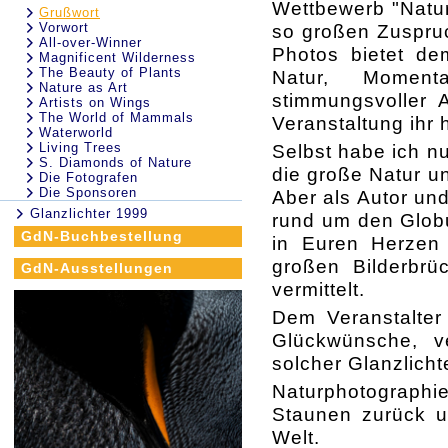
Wettbewerb "Natur
Grußwort
Vorwort
so großen Zuspruc
All-over-Winner
Photos bietet de
Magnificent Wilderness
The Beauty of Plants
Natur, Moment
Nature as Art
stimmungsvoller 
Artists on Wings
The World of Mammals
Veranstaltung ihr 
Waterworld
Living Trees
Selbst habe ich n
S. Diamonds of Nature
die große Natur un
Die Fotografen
Die Sponsoren
Aber als Autor u
Glanzlichter 1999
rund um den Globu
GdN-Buchbestellung
in Euren Herzen
großen Bilderbrü
GdN-Ausstellungen
vermittelt.
Dem Veranstalter
Glückwünsche, v
solcher Glanzlich
Naturphotographi
Staunen zurück un
Welt.