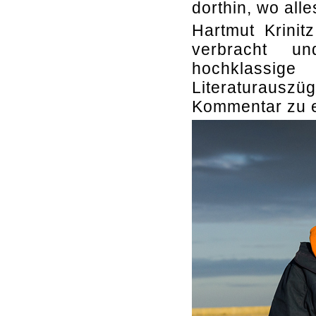
dorthin, wo alle
Hartmut Krinit
verbracht un
hochklassig
Literaturausz
Kommentar zu e