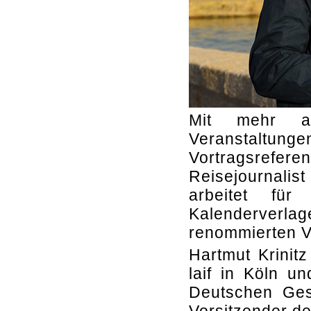
Mit mehr al
Veranstaltu
Vortragsrefer
Reisejournalist
arbeitet fü
Kalenderverl
renommierten Ve
Hartmut Krinitz
laif in Köln u
Deutschen Gese