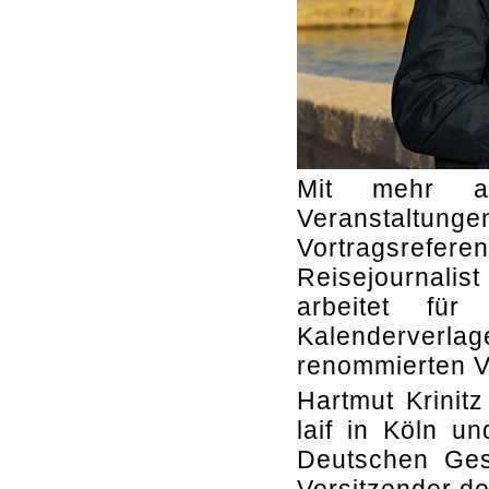
Mit mehr al
Veranstaltu
Vortragsrefer
Reisejournalist
arbeitet fü
Kalenderverl
renommierten Ve
Hartmut Krinitz
laif in Köln u
Deutschen Gese