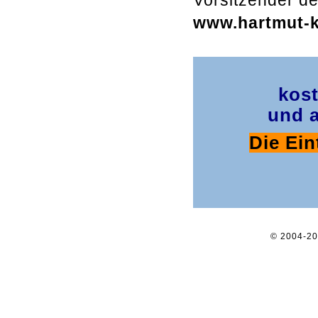
Vorsitzender de
www.hartmut-kr
kost
und a
Die Ein
© 2004-2