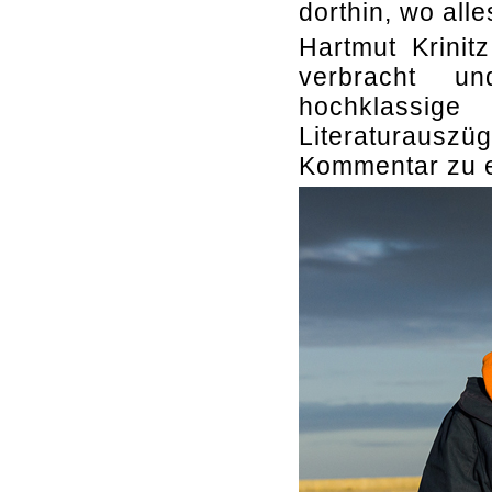
dorthin, wo alle
Hartmut Krinit
verbracht un
hochklassig
Literaturausz
Kommentar zu e