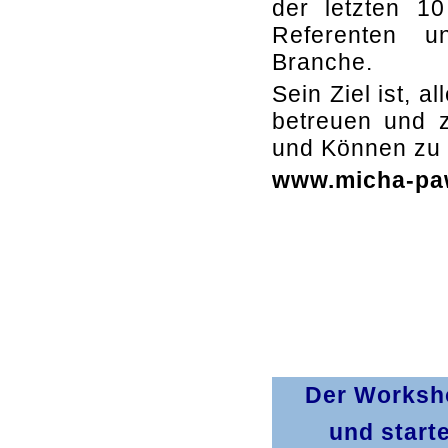
der letzten 1
Referenten u
Branche.
Sein Ziel ist, 
betreuen und z
und Können zu 
www.micha-paw
Der Worksho
und start