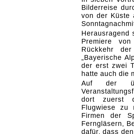
Bilderreise du
von der Küste
Sonntagnachmit
Herausragend s
Premiere von
Rückkehr der
„Bayerische Al
der erst zwei 
hatte auch die 
Auf der üb
Veranstaltungsfl
dort zuerst 
Flugwiese zu 
Firmen der Sp
Ferngläsern, B
dafür, dass de