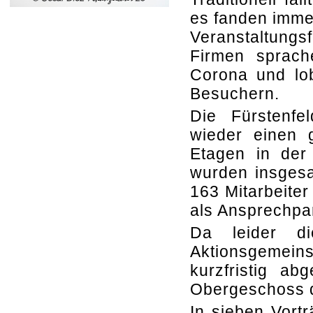
es fanden imme
Veranstaltung
Firmen sprach
Corona und lob
Besuchern.
Die Fürstenfe
wieder einen g
Etagen in der
wurden insgesa
163 Mitarbeite
als Ansprechpar
Da leider di
Aktionsgemeins
kurzfristig ab
Obergeschoss d
In sieben Vort