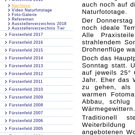
auch noch auf die
Nachlese
Video Naturfototage
Naturfototage.
Foto-Galerie
Referenten
Der Donnerstag 
Ausstellerverzeichnis 2018
noch ideale Tem
Ausstellerverzeichnis Tier
Alle Praxistei
Fürstenfeld 2017
strahlendem Son
Fürstenfeld 2016
Drohnenflüge wa
Fürstenfeld 2015
Doch das Haupt
Fürstenfeld 2014
Sonntag statt.
Fürstenfeld 2013
auf jeweils 25°
Fürstenfeld 2012
Jahr. Eher das 
Fürstenfeld 2011
zu gehen, als 
Fürstenfeld 2010
warmen Fotomar
Fürstenfeld 2009
Abbau, schlug
Fürstenfeld 2008
Wärmegewittern
Fürstenfeld 2007
Traditionell
Fürstenfeld 2006
Weiterbildu
Fürstenfeld 2005
angebotenen Wo