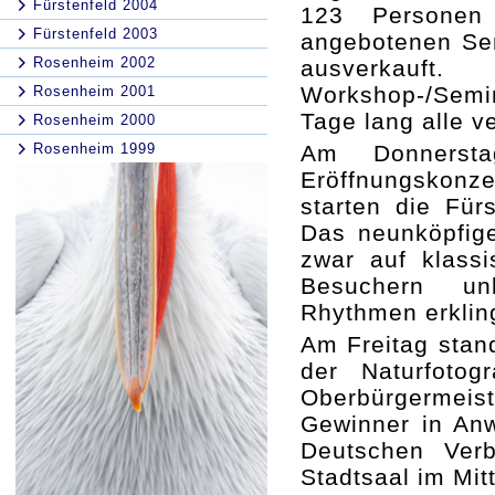
Fürstenfeld 2004
123 Personen
Fürstenfeld 2003
angebotenen Sem
Rosenheim 2002
ausverkauf
Workshop-/Semin
Rosenheim 2001
Tage lang alle 
Rosenheim 2000
Rosenheim 1999
Am Donnersta
Eröffnungskonze
starten die Für
Das neunköpfige
zwar auf klass
Besuchern un
Rhythmen erklin
Am Freitag stand
der Naturfotog
Oberbürgermeis
Gewinner in An
Deutschen Verb
Stadtsaal im Mit