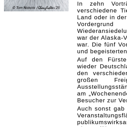
In zehn Vort
verschiedene Ti
Land oder in de
Vordergru
Wiederansiedel
war der Alaska-V
war. Die fünf V
und begeisterte
Auf den Fürste
wieder Deutschla
den verschied
großen Fre
Ausstellungsstä
am „Wochenende 
Besucher zur Ve
Auch sonst gab 
Veranstaltun
publikumswirks