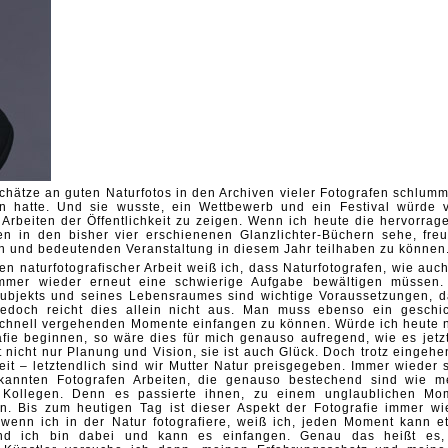
hätze an guten Naturfotos in den Archiven vieler Fotografen schlumm
 hatte. Und sie wusste, ein Wettbewerb und ein Festival würde v
 Arbeiten der Öffentlichkeit zu zeigen. Wenn ich heute die hervorrag
ien in den bisher vier erschienenen Glanzlichter-Büchern sehe, freu
n und bedeutenden Veranstaltung in diesem Jahr teilhaben zu können
n naturfotografischer Arbeit weiß ich, dass Naturfotografen, wie auch
 immer wieder erneut eine schwierige Aufgabe bewältigen müssen.
ubjekts und seines Lebensraumes sind wichtige Voraussetzungen, d
Jedoch reicht dies allein nicht aus. Man muss ebenso ein geschic
t schnell vergehenden Momente einfangen zu können. Würde ich heute 
afie beginnen, so wäre dies für mich genauso aufregend, wie es jetzt 
t nicht nur Planung und Vision, sie ist auch Glück. Doch trotz eingeh
it – letztendlich sind wir Mutter Natur preisgegeben. Immer wieder 
annten Fotografen Arbeiten, die genauso bestechend sind wie m
 Kollegen. Denn es passierte ihnen, zu einem unglaublichen Mo
. Bis zum heutigen Tag ist dieser Aspekt der Fotografie immer wi
wenn ich in der Natur fotografiere, weiß ich, jeden Moment kann e
nd ich bin dabei und kann es einfangen. Genau das heißt es,