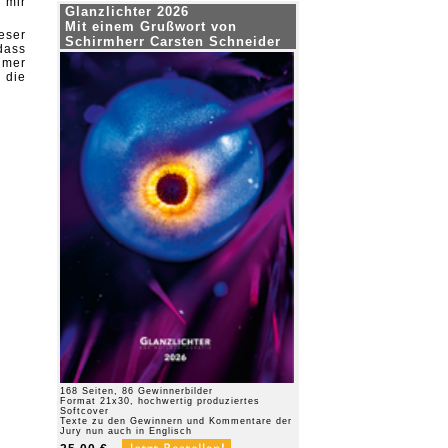
 mir
Glanzlichter 2026
Mit einem Grußwort von
eser
Schirmherr Carsten Schneider
dass
hmer
 die
168 Seiten, 86 Gewinnerbilder
Format 21x30, hochwertig produziertes
Softcover
Texte zu den Gewinnern und Kommentare der
Jury nun auch in Englisch