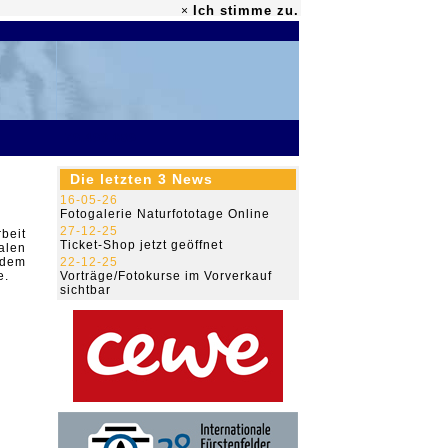
Ich stimme zu.
×
79.493.089
Die letzten 3 News
16-05-26
Fotogalerie Naturfototage Online
27-12-25
rbeit
Ticket-Shop jetzt geöffnet
alen
 dem
22-12-25
e.
Vorträge/Fotokurse im Vorverkauf
sichtbar