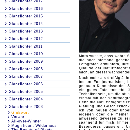
Glanzlichter 2017
Glanzlichter 2016
Glanzlichter 2015
Glanzlichter 2014
Glanzlichter 2013
Glanzlichter 2012
Glanzlichter 2011
Glanzlichter 2010
Mara wusste, dass wahre Sc
die noch niemand gesehen
Glanzlichter 2009
Fotografen ermuntern, ihre
Qualität der Naturfotograf
Glanzlichter 2008
mich, an dieser wachsende
Glanzlichter 2007
Nach mehr als dreißig Jahre
besten Fotojournalisten,
Glanzlichter 2006
genauen Kenntnisse des S
ein gutes Foto entsteht. 
Glanzlichter 2005
Techniker sein, um die of
einmal mit der Naturfotogr
Glanzlichter 2004
Denn die Naturfotografie is
Planung und Geschicklichke
Glanzlichter 2003
ich von neuen oder unbek
Grußwort
eigenen oder die meiner
Vorwort
anwesend gewesen zu sein
All-over-Winner
spannend für mich. Immer 
Magnificent Wilderness
Besonderes passieren. U
The Beauty of Plants