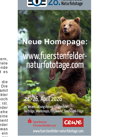
ern,
iele
ende
t es
.
 die
 Die
amit
kter
noch
ist.
ender
sehe
eine
ment
eder
twas
 ein