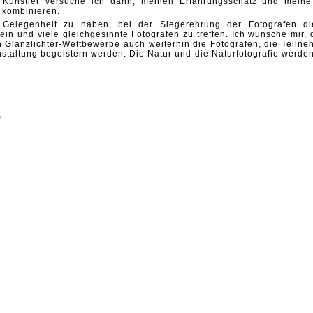
ls Künstler versuche ich dann, meinen Erfahrungsschatz und meine
 kombinieren.
e Gelegenheit zu haben, bei der Siegerehrung der Fotografen di
in und viele gleichgesinnte Fotografen zu treffen. Ich wünsche mir, 
 Glanzlichter-Wettbewerbe auch weiterhin die Fotografen, die Teilne
staltung begeistern werden. Die Natur und die Naturfotografie werden