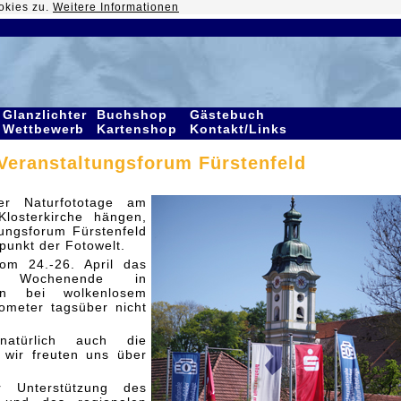
okies zu.
Weitere Informationen
Glanzlichter
Buchshop
Gästebuch
Wettbewerb
Kartenshop
Kontakt/Links
Veranstaltungsforum Fürstenfeld
r Naturfototage am
losterkirche hängen,
tungsforum Fürstenfeld
lpunkt der Fotowelt.
om 24.-26. April das
e Wochenende in
enn bei wolkenlosem
ometer tagsüber nicht
natürlich auch die
 wir freuten uns über
 Unterstützung des