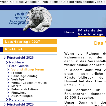
Wenn Sie diese Website nutzen, stimmen Sie der Verwendung von Co
Fürstenfelder
Home
Naturfototage
Naturfototage 2027
Das 
Rückblick
Wenn die Fahnen de
Fahnenmast vor der K
Fürstenfeld 2026
dann ist das Veranstal
Nachlese
wieder einmal der Mitte
Foto-Galerie
Veranstaltungsforum
In diesem Jahr war v
Freitag
erste sommerlich
Samstag/Sonntag
Fürstenfeldbruck, d
Vorträge
Himmel fiel das Therm
Worksh./Semin./F.walks
unter 20° C.
Märkte
Fotomarkt-Aktionen
Und darunter litt 
Flugwiese
Besucherzahl, dennoch
Ausstellungen
10.300 Besucher.
Referenten
Unser Dank gilt der
Fürstenfeld 2025