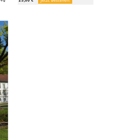
Weg
25,00 €