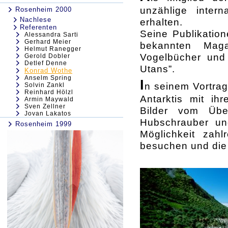
unzählige intern
Rosenheim 2000
Nachlese
erhalten.
Referenten
Seine Publikatio
Alessandra Sarti
Gerhard Meier
bekannten Maga
Helmut Ranegger
Vogelbücher und
Gerold Dobler
Detlef Denne
Utans”.
Konrad Wothe
Anselm Spring
I
n seinem Vortrag
Solvin Zankl
Reinhard Hölzl
Antarktis mit i
Armin Maywald
Sven Zellner
Bilder vom Übe
Jovan Lakatos
Hubschrauber un
Rosenheim 1999
Möglichkeit zahl
besuchen und die 