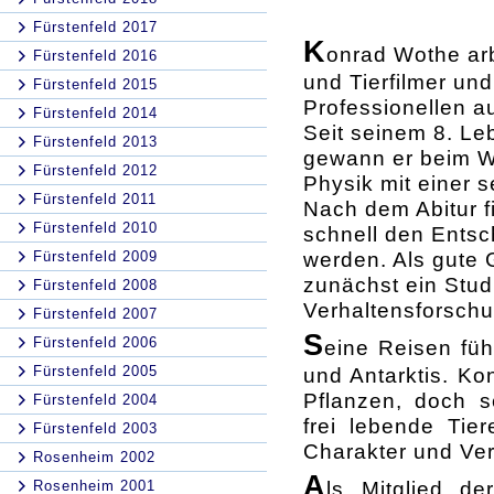
Fürstenfeld 2017
K
onrad Wothe arbe
Fürstenfeld 2016
und Tierfilmer un
Fürstenfeld 2015
Professionellen a
Fürstenfeld 2014
Seit seinem 8. Leb
Fürstenfeld 2013
gewann er beim We
Fürstenfeld 2012
Physik mit einer 
Fürstenfeld 2011
Nach dem Abitur fi
Fürstenfeld 2010
schnell den Entsch
werden. Als gute 
Fürstenfeld 2009
zunächst ein Stud
Fürstenfeld 2008
Verhaltensforschu
Fürstenfeld 2007
S
Fürstenfeld 2006
eine Reisen füh
Fürstenfeld 2005
und Antarktis. Ko
Pflanzen, doch 
Fürstenfeld 2004
frei lebende Tie
Fürstenfeld 2003
Charakter und Ver
Rosenheim 2002
A
ls Mitglied d
Rosenheim 2001