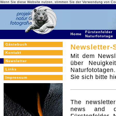
Wenn Sie diese Website nutzen, stimmen Sie der Verwendung von Co
Fürstenfelder
Home
Naturfototage
Gästebuch
Newsletter-
Kontakt
Mit dem Newslet
Newsletter
über Neuigkei
Naturfototagen
Links
Sie sich bitte h
Impressum
The newsletter
news and dat