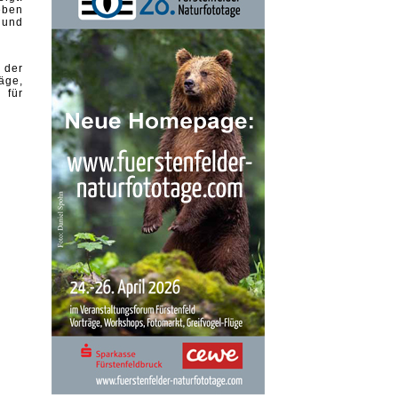
eben
 und
 der
äge,
 für