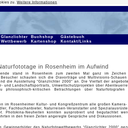
okies zu.
Weitere Informationen
Glanzlichter
Buchshop
Gästebuch
Wettbewerb
Kartenshop
Kontakt/Links
 Naturfototage in Rosenheim im Aufwind
nende stand in Rosenheim zum zweiten Mal ganz im Zeichen
0 Besucher schauten sich die Diavorträge und Multivisions-Schauen
und die Ausstellung “Glanzlichter 2000” an. Die Vielfalt der angebot
r- und Landschaftsportraits, Umweltschutzprojekten über Abenteuerre
 philosophisch-kritischen Betrachtungen über Naturfotografen
en im Rosenheimer Kultur- und Kongreßzentrum alle großen Kamera-
dler, Fachbuchanbieter, Naturreisen-Veranstalter und Spezialausrüster
bot. Photokina-Neuheiten konnten ausprobiert und begutachtet wer
hrten in den freien Zeiten angeregte Gespräche und Diskussionen.
 Gewinnerbilder des Naturfotowettbewerbs “Glanzlichter 2000” geze