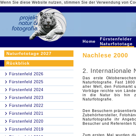
Wenn Sie diese Website nutzen, stimmen Sie der Verwendung von Co
Fürstenfelder
Home
Naturfototage
Naturfototage 2027
Nachlese 2000
Rückblick
2. Internationale
Fürstenfeld 2026
Das erste Oktoberwoche
Fürstenfeld 2025
Naturfotografie. Fast 180
aller Welt, den Fotomarkt 
Fürstenfeld 2024
Vorträge reichte von Lände
in die Natur bis hin zu
Fürstenfeld 2023
Naturfotografie.
Fürstenfeld 2022
Den Besuchern präsentiert
Fürstenfeld 2021
Zubehörhersteller, Fotohän
Naturfotografie ihr Ange
Fürstenfeld 2020
Besucher und Referenten fü
Fürstenfeld 2019
Zum ersten Mal wurden die