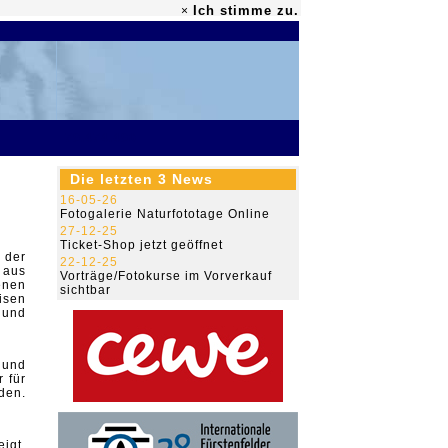
Ich stimme zu.
×
79.474.490
Die letzten 3 News
16-05-26
Fotogalerie Naturfototage Online
27-12-25
Ticket-Shop jetzt geöffnet
 der
22-12-25
 aus
Vorträge/Fotokurse im Vorverkauf
enen
sichtbar
isen
 und
 und
 für
den.
igt.