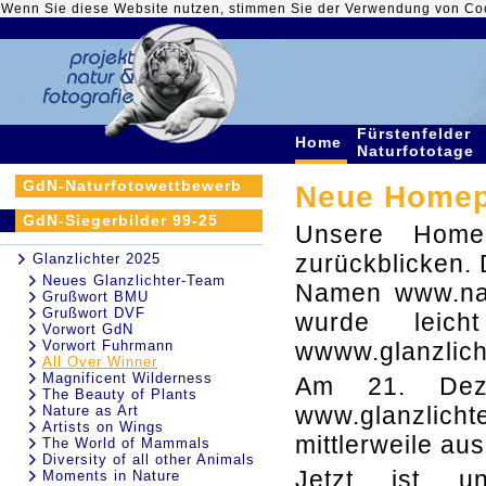
Wenn Sie diese Website nutzen, stimmen Sie der Verwendung von Co
Fürstenfelder
Home
Naturfototage
GdN-Naturfotowettbewerb
Neue Homepa
GdN-Siegerbilder 99-25
Unsere Home
zurückblicken. 
Glanzlichter 2025
Neues Glanzlichter-Team
Namen www.nat
Grußwort BMU
Grußwort DVF
wurde leich
Vorwort GdN
Vorwort Fuhrmann
wwww.glanzlich
All Over Winner
Magnificent Wilderness
Am 21. Dez
The Beauty of Plants
www.glanzlichte
Nature as Art
Artists on Wings
mittlerweile au
The World of Mammals
Diversity of all other Animals
Jetzt ist u
Moments in Nature