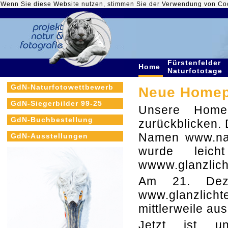
Wenn Sie diese Website nutzen, stimmen Sie der Verwendung von Co
Fürstenfelder
Home
Naturfototage
GdN-Naturfotowettbewerb
Neue Homepa
GdN-Siegerbilder 99-25
Unsere Home
GdN-Buchbestellung
zurückblicken. 
Namen www.nat
GdN-Ausstellungen
wurde leich
wwww.glanzlich
Am 21. Dez
www.glanzlichte
mittlerweile au
Jetzt ist u